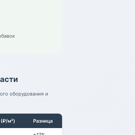
обавок
ласти
ного оборудования и
(₽/м²)
Разница
+17%