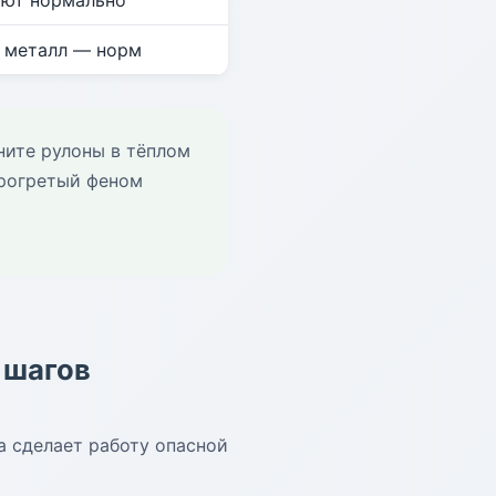
ают нормально
, металл — норм
ните рулоны в тёплом
прогретый феном
 шагов
 сделает работу опасной