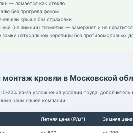
лин — ломается как стекло
овлю без прогрева феном
деневшей крыше без страховки
ный (не зимний) герметик — замёрзнет и не схватится
е замки натуральной черепицы без противоморозных д
 монтаж кровли в Московской об
10-20% из-за усложнения условий труда, дополнитель
очные цены нашей компании:
Летняя цена (₽/м²)
Зимняя цена 
ицы
от 600
от 700