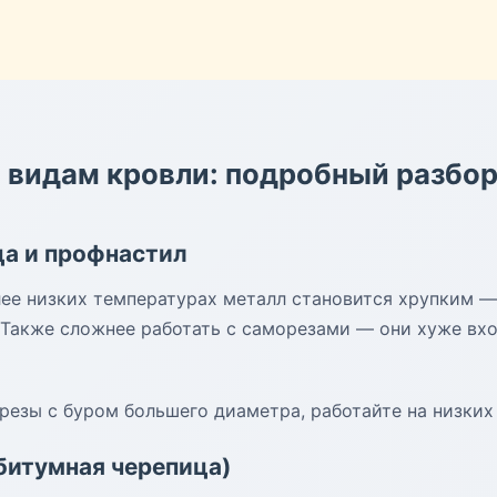
 видам кровли: подробный разбо
а и профнастил
ее низких температурах металл становится хрупким —
 Также сложнее работать с саморезами — они хуже вход
езы с буром большего диаметра, работайте на низких
(битумная черепица)