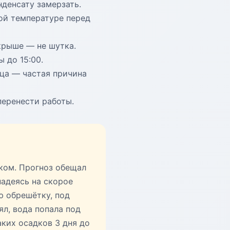
нденсату замерзать.
ой температуре перед
крыше — не шутка.
 до 15:00.
ца — частая причина
перенести работы.
ком. Прогноз обещал
надеясь на скорое
ю обрешётку, под
ял, вода попала под
ких осадков 3 дня до