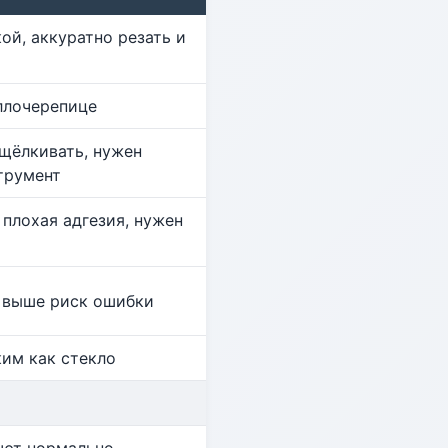
ой, аккуратно резать и
ллочерепице
щёлкивать, нужен
трумент
 плохая адгезия, нужен
, выше риск ошибки
им как стекло