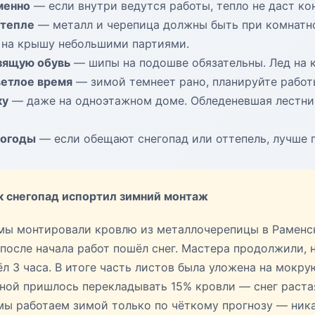
менно
— если внутри ведутся работы, тепло не даст ко
 тепле
— металл и черепица должны быть при комнатн
 на крышу небольшими партиями.
зящую обувь
— шипы на подошве обязательны. Лед на 
ветлое время
— зимой темнеет рано, планируйте работы
ку
— даже на одноэтажном доме. Обледеневшая лестни
погоды
— если обещают снегопад или оттепель, лучше 
к снегопад испортил зимний монтаж
 мы монтировали кровлю из металлочерепицы в Раменс
а после начала работ пошёл снег. Мастера продолжили, 
л 3 часа. В итоге часть листов была уложена на мокру
сной пришлось перекладывать 15% кровли — снег раста
мы работаем зимой только по чёткому прогнозу — ника