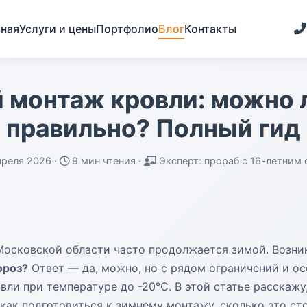
вная
Услуги и цены
Портфолио
Блог
Контакты
 монтаж кровли: можно л
правильно? Полный гид
преля 2026 ·
9 мин чтения ·
Эксперт: прораб с 16-летним
Московской области часто продолжается зимой. Возни
ороз?
Ответ — да, можно, но с рядом ограничений и осо
вли при температуре до -20°C. В этой статье расскажу
 как подготовиться к зимнему монтажу, сколько это ст