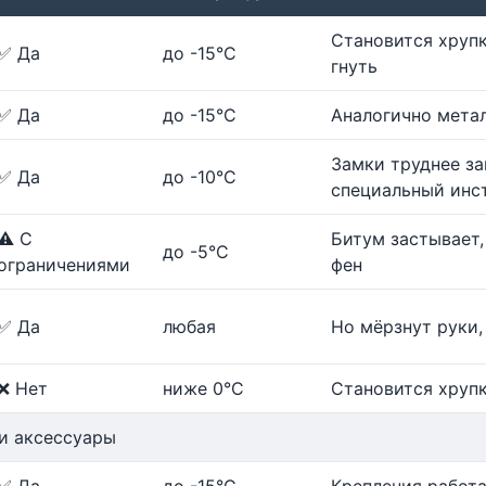
Становится хрупк
✅ Да
до -15°C
гнуть
✅ Да
до -15°C
Аналогично мета
Замки труднее за
✅ Да
до -10°C
специальный инс
⚠️ С
Битум застывает,
до -5°C
ограничениями
фен
✅ Да
любая
Но мёрзнут руки
❌ Нет
ниже 0°C
Становится хрупк
и аксессуары