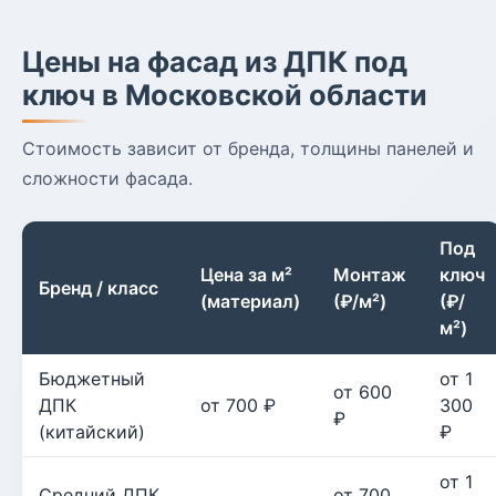
Цены на фасад из ДПК под
ключ в Московской области
Стоимость зависит от бренда, толщины панелей и
сложности фасада.
Под
Цена за м²
Монтаж
ключ
Бренд / класс
(материал)
(₽/м²)
(₽/
м²)
Бюджетный
от 1
от 600
ДПК
от 700 ₽
300
₽
(китайский)
₽
от 1
Средний ДПК
от 700